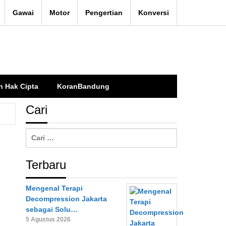
Gawai
Motor
Pengertian
Konversi
n Hak Cipta
KoranBandung
Cari
Cari
untuk:
Terbaru
Mengenal Terapi
Decompression Jakarta
sebagai Solu…
5 Agustus 2026