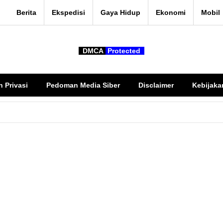
Berita
Ekspedisi
Gaya Hidup
Ekonomi
Mobil
DMCA
Protected
n Privasi
Pedoman Media Siber
Disclaimer
Kebijaka