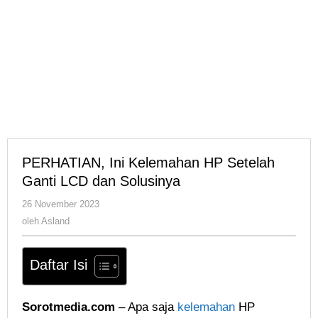
PERHATIAN, Ini Kelemahan HP Setelah
Ganti LCD dan Solusinya
oleh
26 November 2023
Asland
oleh
Asland
Daftar Isi
Sorotmedia.com
– Apa saja
kelemahan
HP