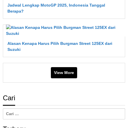
Lebih
Jadwal Lengkap MotoGP 2025, Indonesia Tanggal
Cepat
Berapa?
Aus?
Ini
Penjelasan
Lengkapnya
Alasan Kenapa Harus Pilih Burgman Street 125EX dari
Suzuki
View More
Cari
Cari
untuk: