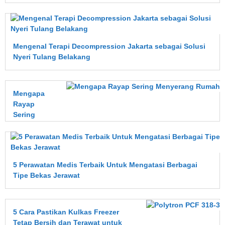
Mengenal Terapi Decompression Jakarta sebagai Solusi
Nyeri Tulang Belakang
Mengapa
Rayap
Sering
Menyerang
Rumah?
Kenali
Penyebab,
5 Perawatan Medis Terbaik Untuk Mengatasi Berbagai
Dampak,
Tipe Bekas Jerawat
dan Cara
Mencegahnya
Sejak Dini
5 Cara Pastikan Kulkas Freezer
Tetap Bersih dan Terawat untuk