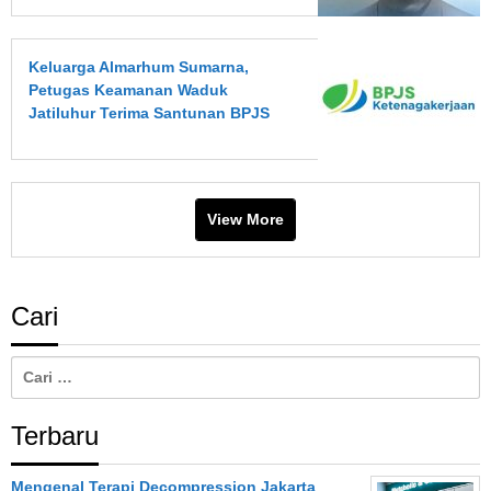
Keluarga Almarhum Sumarna,
Petugas Keamanan Waduk
Jatiluhur Terima Santunan BPJS
Ketenagakerjaan Rp418 Juta
View More
Cari
Cari
untuk:
Terbaru
Mengenal Terapi Decompression Jakarta