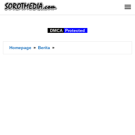
Lewati
ke
konten
DMCA
Protected
Modus
Homepage
»
Berita
»
Penipuan
Retur
Barang,
Semakin
RUMIT!