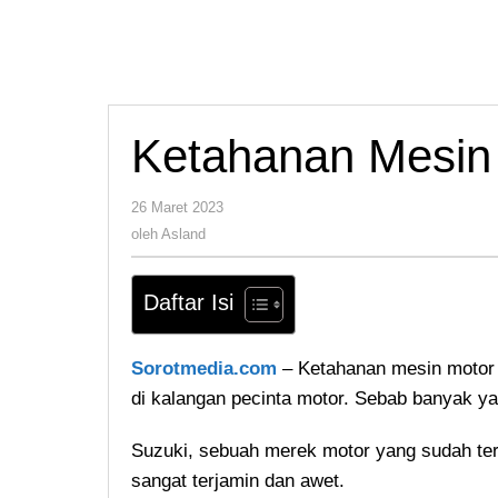
Ketahanan Mesin
oleh
26 Maret 2023
Asland
oleh
Asland
Daftar Isi
Sorotmedia.com
– Ketahanan mesin moto
di kalangan pecinta motor. Sebab banyak ya
Suzuki, sebuah merek motor yang sudah ter
sangat terjamin dan awet.