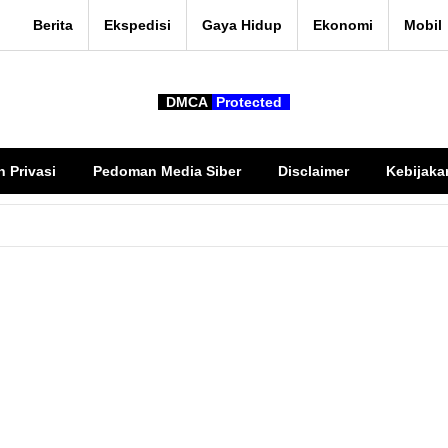
Berita
Ekspedisi
Gaya Hidup
Ekonomi
Mobil
DMCA
Protected
n Privasi
Pedoman Media Siber
Disclaimer
Kebijaka