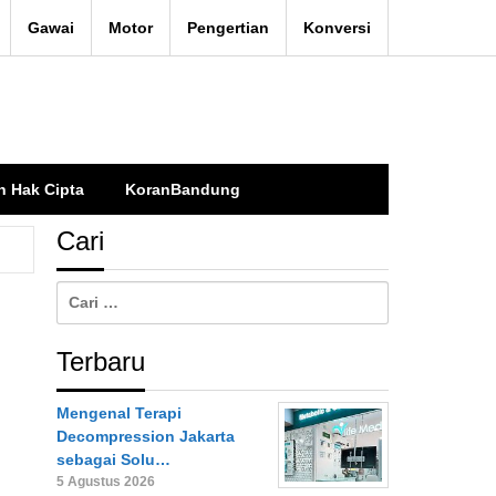
Gawai
Motor
Pengertian
Konversi
n Hak Cipta
KoranBandung
Cari
Cari
untuk:
Terbaru
Mengenal Terapi
Decompression Jakarta
sebagai Solu…
5 Agustus 2026