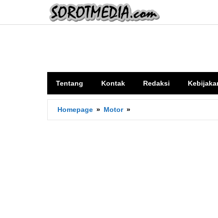
Lewati
ke
konten
Tentang
Kontak
Redaksi
Kebijaka
Ketahanan
Homepage
»
Motor
»
Mesin
Motor
Suzuki
Review