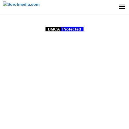
Lewati
ke
konten
DMCA
Protected