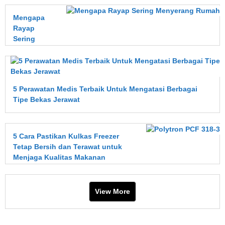
Mengapa
Rayap
Sering
Menyerang
Rumah?
Kenali
Penyebab,
5 Perawatan Medis Terbaik Untuk Mengatasi Berbagai
Dampak,
Tipe Bekas Jerawat
dan Cara
Mencegahnya
Sejak Dini
5 Cara Pastikan Kulkas Freezer
Tetap Bersih dan Terawat untuk
Menjaga Kualitas Makanan
View More