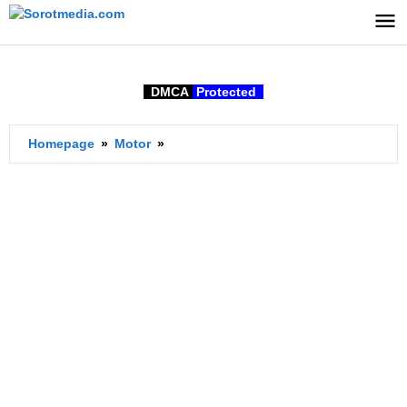
Lewati
ke
konten
DMCA
Protected
Apakah
Homepage
»
Motor
»
Bisa
Motor
Ngejim
Diperbaiki?