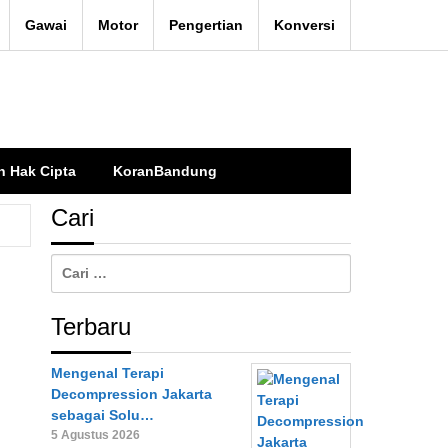
Gawai
Motor
Pengertian
Konversi
n Hak Cipta
KoranBandung
Cari
Cari
untuk:
Terbaru
Mengenal Terapi
Decompression Jakarta
sebagai Solu…
5 Agustus 2026