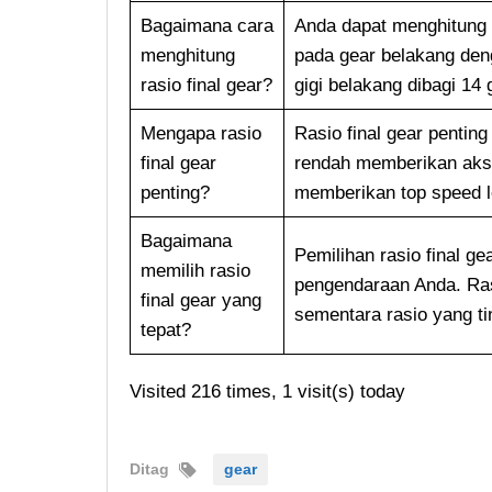
Bagaimana cara
Anda dapat menghitung r
menghitung
pada gear belakang den
rasio final gear?
gigi belakang dibagi 14 
Mengapa rasio
Rasio final gear pentin
final gear
rendah memberikan akse
penting?
memberikan top speed le
Bagaimana
Pemilihan rasio final g
memilih rasio
pengendaraan Anda. Ras
final gear yang
sementara rasio yang ti
tepat?
Visited 216 times, 1 visit(s) today
Ditag
gear