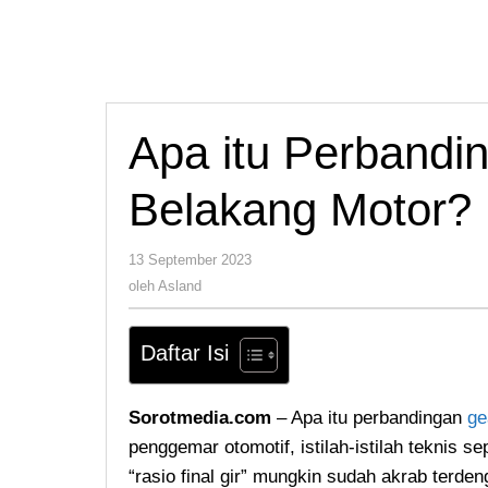
Apa itu Perbandi
Belakang Motor?
oleh
13 September 2023
Asland
oleh
Asland
Daftar Isi
Sorotmedia.com
– Apa itu perbandingan
ge
penggemar otomotif, istilah-istilah teknis s
“rasio final gir” mungkin sudah akrab terden