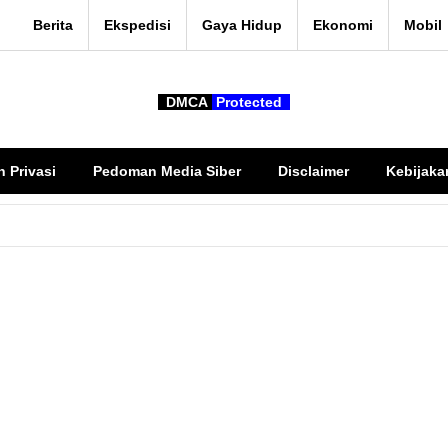
Berita
Ekspedisi
Gaya Hidup
Ekonomi
Mobil
DMCA
Protected
n Privasi
Pedoman Media Siber
Disclaimer
Kebijaka