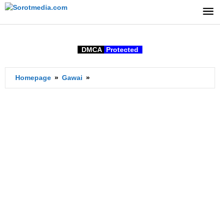
Lewati
ke
konten
DMCA
Protected
Ampere
Homepage
»
Gawai
»
Hours
Artinya
Apa
di
Baterai?