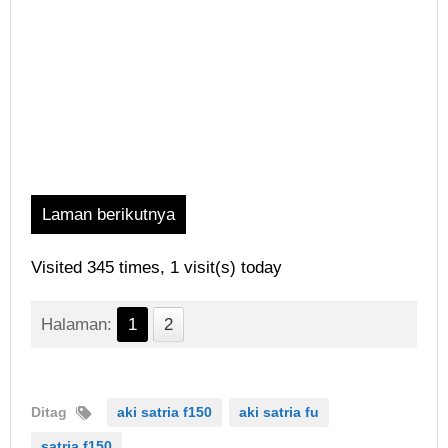
Laman berikutnya
Visited 345 times, 1 visit(s) today
Halaman:
1
2
Ditag
aki satria f150
aki satria fu
satria f150