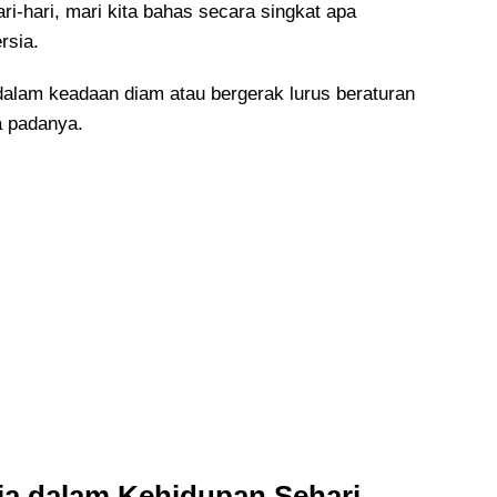
i-hari, mari kita bahas secara singkat apa
rsia.
 dalam keadaan diam atau bergerak lurus beraturan
a padanya.
a dalam Kehidupan Sehari-