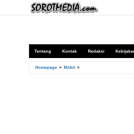
Lewati
ke
konten
Tentang
Kontak
Redaksi
Kebijaka
12
Homepage
»
Mobil
»
Contoh
Momen
Gaya
Inersia
dalam
Kehidupan
Sehari-
hari