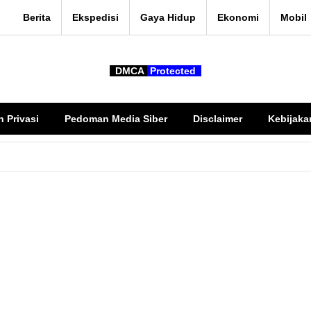
Berita
Ekspedisi
Gaya Hidup
Ekonomi
Mobil
DMCA
Protected
n Privasi
Pedoman Media Siber
Disclaimer
Kebijaka