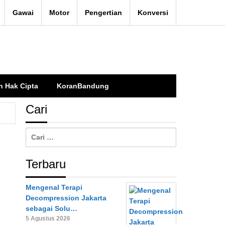
Gawai
Motor
Pengertian
Konversi
n Hak Cipta
KoranBandung
Cari
Cari
untuk:
Terbaru
Mengenal Terapi
Decompression Jakarta
sebagai Solu…
5 Agustus 2026