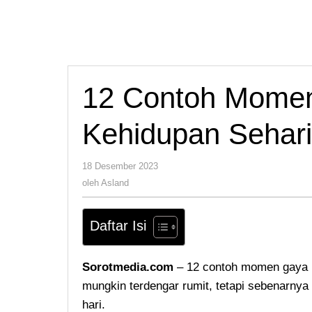
12 Contoh Momen
Kehidupan Sehari
oleh
18 Desember 2023
Asland
oleh
Asland
Daftar Isi
Sorotmedia.com
– 12 contoh momen gaya
mungkin terdengar rumit, tetapi sebenarnya k
hari.